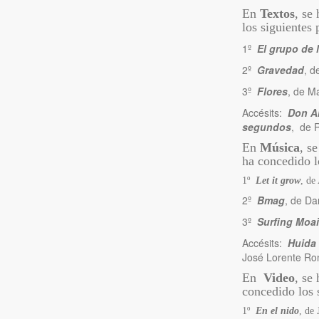
En
Textos
, se
los siguientes
1º
El grupo de
2º
Gravedad
, d
3º
Flores
, de M
Accésits:
Don A
segundos
, de 
En
Música
, s
ha concedido l
1º
Let it grow
, de
2º
Bmag
, de Da
3º
Surfing Moa
Accésits:
Huida 
José Lorente Ro
En
Video
, se
concedido los 
1º
En el nido
, de