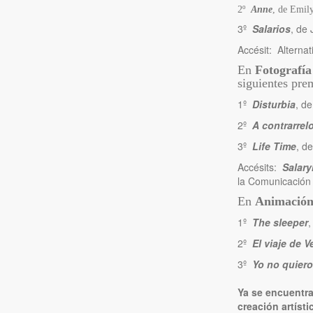
2º
Anne
, de Emil
3º
Salarios
, de
Accésit: Alterna
En
Fotografía
siguientes pre
1º
Disturbia
, d
2º
A contrarrelo
3º
Life Time
, d
Accésits:
Salar
la Comunicación
En
Animació
1º
The sleeper
,
2º
El viaje de V
3º
Yo no quiero
Ya se encuentr
creación artísti